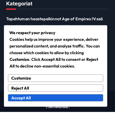
Kategoriat
Tapahtuman haastepalkinnot Age of Empires IV:ssä
Twitch Drops Age of Empires IV:lle
We respect your privacy
Xbox ja Microsoft Store -koodin lunastus
Cookies help us improve your experience, deliver
personalized content, and analyze traffic. You can
choose which cookies to allow by clicking
ccofbrewton.com
Customize
. Click
Accept All
to consent or
Reject
All
to decline non-essential cookies.
Customize
Reject All
Accept All
Copyright © All rights reserved
|
Newsxo
by
Themeansar
.