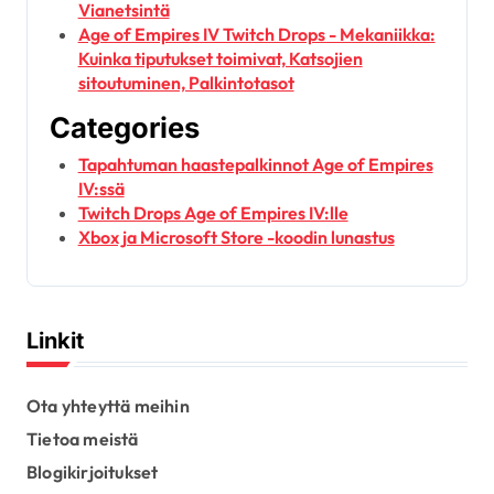
Vianetsintä
Age of Empires IV Twitch Drops - Mekaniikka:
Kuinka tiputukset toimivat, Katsojien
sitoutuminen, Palkintotasot
Categories
Tapahtuman haastepalkinnot Age of Empires
IV:ssä
Twitch Drops Age of Empires IV:lle
Xbox ja Microsoft Store -koodin lunastus
Linkit
Ota yhteyttä meihin
Tietoa meistä
Blogikirjoitukset