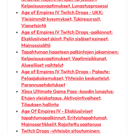
Kelpoisuusvaatimukset, Lunastusprosessi
Age of Empires IV Twitch Drops - UKK:
Yleisimmät kysymykset, Tukiresurssit,
Vianetsintä
Age of Empires IV Twitch Drops -palkinnot:
Eksklusiiviset skinit, Pelin sisäiset esineet,
Mainossisältö
Tapahtuman haasteen palkintojen jakaminen:
Kelpoisuusvaatimukset, Vaatimisikkunat,
Alueelliset vaihtelut
Age of Empires IV Twitch Drops - Palaute:
Pelaajakokemukset, Yhteisön keskustelut,
Parannusehdotukset
Xbox Ultimate Game Pass -koodin lunastus:
Etujen yleiskatsaus, Aktivointivaiheet,
Tilauksen hallinta
Age Of Empires IV - Eksklusiiviset
tapahtumapalkinnot: Erityistapahtumat,
Mainosartikkelit, Rajoitettu saatavuus
Twitch Drops -yhteisön sitoutuminen: