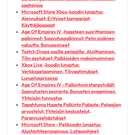
saatavuus
Microsoft Store Xbox-koodin lunastus:
Alennukset, Erityiset kampanjat,
Käyttäjäoppaat
Age Of Empires IV -haasteen suorittamisen
palkinnot: Saavutuspalkinnot, Pelin sisäinen
valuutta, Bonusesineet
Twitch Drops uusille pelaajille: Aloittaminen,
Tilin asetukset, Palkkioiden maksimoiminen
Xbox Live -koodin lunastus:
Verkkopelaaminen, Tilivaatimukset,
Lunastusprosessi
Age Of Empires IV - Palkintovirstanpylväät:
Saavutusten seuranta, Bonusten avaaminen,
Yhteisön tunnustus
Tapahtuma Haaste Palkinto Palaute: Pelaajien
arvostelut, Yhteisön keskustelut,
Parannusehdotukset
Microsoft Store - Pelikoodin lunastus:
Alustayhteensopivuus, Latausohjeet,