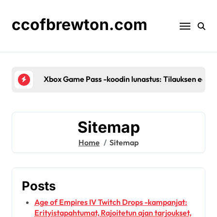
Skip
to
ccofbrewton.com
content
Age of Empires IV Twitch Drops: Kelpoisuusv
Sitemap
Home
Sitemap
Posts
Age of Empires IV Twitch Drops -kampanjat:
Erityistapahtumat, Rajoitetun ajan tarjoukset,