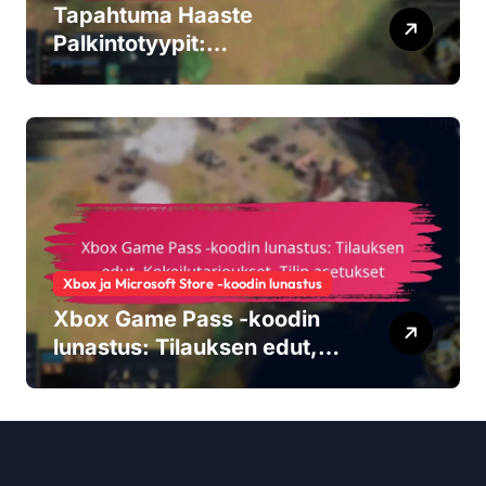
Tapahtuma Haaste
Palkintotyypit:
Ainutlaatuiset esineet,
Keräiltävät ominaisuudet,
Mukautusvaihtoehdot
Xbox ja Microsoft Store -koodin lunastus
Xbox Game Pass -koodin
lunastus: Tilauksen edut,
Kokeilutarjoukset, Tilin
asetukset