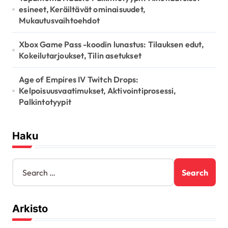
esineet, Keräiltävät ominaisuudet,
Mukautusvaihtoehdot
Xbox Game Pass -koodin lunastus: Tilauksen edut,
Kokeilutarjoukset, Tilin asetukset
Age of Empires IV Twitch Drops:
Kelpoisuusvaatimukset, Aktivointiprosessi,
Palkintotyypit
Haku
S
e
a
r
Arkisto
c
h