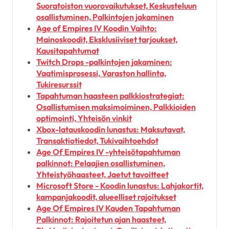
Suoratoiston vuorovaikutukset, Keskusteluun
osallistuminen, Palkintojen jakaminen
Age of Empires IV Koodin Vaihto:
Mainoskoodit, Eksklusiiviset tarjoukset,
Kausitapahtumat
Twitch Drops -palkintojen jakaminen:
Vaatimisprosessi, Varaston hallinta,
Tukiresurssit
Tapahtuman haasteen palkkiostrategiat:
Osallistumisen maksimoiminen, Palkkioiden
optimointi, Yhteisön vinkit
Xbox-latauskoodin lunastus: Maksutavat,
Transaktiotiedot, Tukivaihtoehdot
Age Of Empires IV -yhteisötapahtuman
palkinnot: Pelaajien osallistuminen,
Yhteistyöhaasteet, Jaetut tavoitteet
Microsoft Store - Koodin lunastus: Lahjakortit,
kampanjakoodit, alueelliset rajoitukset
Age Of Empires IV Kauden Tapahtuman
Palkinnot: Rajoitetun ajan haasteet,