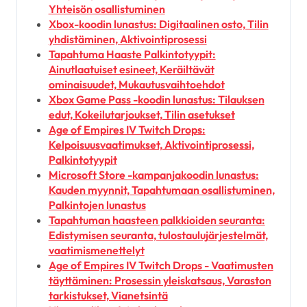
Yhteisön osallistuminen
Xbox-koodin lunastus: Digitaalinen osto, Tilin
yhdistäminen, Aktivointiprosessi
Tapahtuma Haaste Palkintotyypit:
Ainutlaatuiset esineet, Keräiltävät
ominaisuudet, Mukautusvaihtoehdot
Xbox Game Pass -koodin lunastus: Tilauksen
edut, Kokeilutarjoukset, Tilin asetukset
Age of Empires IV Twitch Drops:
Kelpoisuusvaatimukset, Aktivointiprosessi,
Palkintotyypit
Microsoft Store -kampanjakoodin lunastus:
Kauden myynnit, Tapahtumaan osallistuminen,
Palkintojen lunastus
Tapahtuman haasteen palkkioiden seuranta:
Edistymisen seuranta, tulostaulujärjestelmät,
vaatimismenettelyt
Age of Empires IV Twitch Drops - Vaatimusten
täyttäminen: Prosessin yleiskatsaus, Varaston
tarkistukset, Vianetsintä