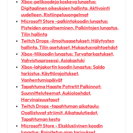
Xbox-pelikoodeja koskeva lunastus:
Digitaalinen oikeuksien hallinta, Aktivointi
uudelleen, Ristiinpeluuongelmat
Microsoft Store -palkintokoodin lunastus:
Pisteiden ansaitseminen, Palkintojen lunastus,
Tilin hallinta
Twitch Drops -ilmoitusasetukset: Hälytysten
hallinta, Tilin asetukset, Mukautusvaihtoehdot
Xbox-tilikoodin lunastus: Turvatarkastukset,
Vahvistusprosessi, Asiakastuki
Xbox-lahjakortin koodin lunastus: Saldo
tarkistus, Käyttörajoitukset,
Vanhentumispäivät
Tapahtuma Haaste Potretit Palkinnot:
Suunnitteluteemat, Aukioloehdot,
Harvinaisuustasot
Twitch Drops -tapahtuman aikataulu:
Osallistuvat striimit, Aikataulutiedot,
Tapahtuman kesto
Microsoft Store - Eksklusiivinen koodin
lunastus: Rajoitetun ajan tarjoukset,