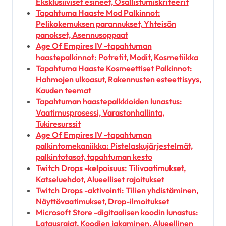
Eksklusiiviset esineet, Osallistumiskriteerit
Tapahtuma Haaste Mod Palkinnot:
Pelikokemuksen parannukset, Yhteisön
panokset, Asennusoppaat
Age Of Empires IV -tapahtuman
haastepalkinnot: Potretit, Modit, Kosmetiikka
Tapahtuma Haaste Kosmeettiset Palkinnot:
Hahmojen ulkoasut, Rakennusten esteettisyys,
Kauden teemat
Tapahtuman haastepalkkioiden lunastus:
Vaatimusprosessi, Varastonhallinta,
Tukiresurssit
Age Of Empires IV -tapahtuman
palkintomekaniikka: Pistelaskujärjestelmät,
palkintotasot, tapahtuman kesto
Twitch Drops -kelpoisuus: Tilivaatimukset,
Katseluehdot, Alueelliset rajoitukset
Twitch Drops -aktivointi: Tilien yhdistäminen,
Näyttövaatimukset, Drop-ilmoitukset
Microsoft Store -digitaalisen koodin lunastus:
Latausrajat, Koodien jakaminen, Alueellinen