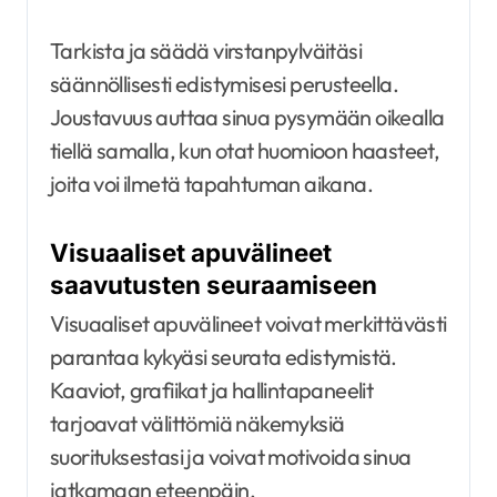
Tarkista ja säädä virstanpylväitäsi
säännöllisesti edistymisesi perusteella.
Joustavuus auttaa sinua pysymään oikealla
tiellä samalla, kun otat huomioon haasteet,
joita voi ilmetä tapahtuman aikana.
Visuaaliset apuvälineet
saavutusten seuraamiseen
Visuaaliset apuvälineet voivat merkittävästi
parantaa kykyäsi seurata edistymistä.
Kaaviot, grafiikat ja hallintapaneelit
tarjoavat välittömiä näkemyksiä
suorituksestasi ja voivat motivoida sinua
jatkamaan eteenpäin.