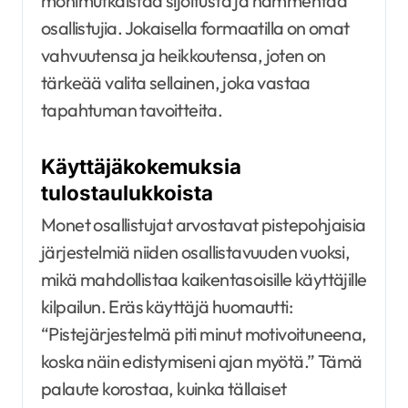
monimutkaistaa sijoitusta ja hämmentää
osallistujia. Jokaisella formaatilla on omat
vahvuutensa ja heikkoutensa, joten on
tärkeää valita sellainen, joka vastaa
tapahtuman tavoitteita.
Käyttäjäkokemuksia
tulostaulukkoista
Monet osallistujat arvostavat pistepohjaisia
järjestelmiä niiden osallistavuuden vuoksi,
mikä mahdollistaa kaikentasoisille käyttäjille
kilpailun. Eräs käyttäjä huomautti:
“Pistejärjestelmä piti minut motivoituneena,
koska näin edistymiseni ajan myötä.” Tämä
palaute korostaa, kuinka tällaiset