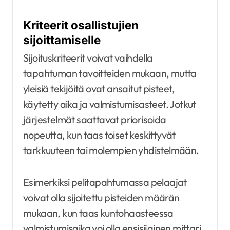
Kriteerit osallistujien
sijoittamiselle
Sijoituskriteerit voivat vaihdella
tapahtuman tavoitteiden mukaan, mutta
yleisiä tekijöitä ovat ansaitut pisteet,
käytetty aika ja valmistumisasteet. Jotkut
järjestelmät saattavat priorisoida
nopeutta, kun taas toiset keskittyvät
tarkkuuteen tai molempien yhdistelmään.
Esimerkiksi pelitapahtumassa pelaajat
voivat olla sijoitettu pisteiden määrän
mukaan, kun taas kuntohaasteessa
valmistumisaika voi olla ensisijainen mittari.