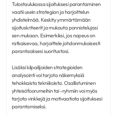
Tulostaulukossa sijoituksesi parantaminen
vaatii usein strategian ja harjoittelun
yhdistelmää. Keskity ymmärtämään
sijoituskriteerit ja mukauta ponnistelujasi
sen mukaan. Esimerkiksi, jos nopeus on
ratkaisevaa, harjoittele johdonmukaisesti
parantaaksesi suoritustasi.
Lisäksi kilpailijoiden strategioiden
analysointi voi tarjota näkemyksiä
tehokkaista tekniikoista. Osallistuminen
yhteisöfoorumeihin tai -ryhmiin voi myös
tarjota vinkkejä ja motivaatiota sijoituksesi
parantamiseksi.