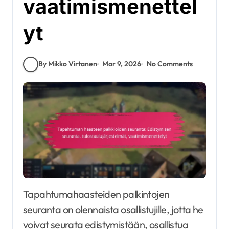
vaatimismenettel
yt
By Mikko Virtanen
Mar 9, 2026
No Comments
Tapahtumahaasteiden palkintojen
seuranta on olennaista osallistujille, jotta he
voivat seurata edistymistään, osallistua