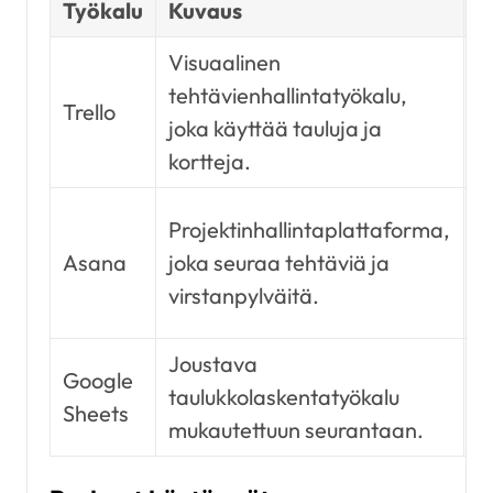
Työkalu
Kuvaus
P
Visuaalinen
T
tehtävienhallintatyökalu,
Trello
m
joka käyttää tauluja ja
o
kortteja.
T
Projektinhallintaplattaforma,
j
Asana
joka seuraa tehtäviä ja
e
virstanpylväitä.
s
Joustava
P
Google
taulukkolaskentatyökalu
m
Sheets
mukautettuun seurantaan.
t