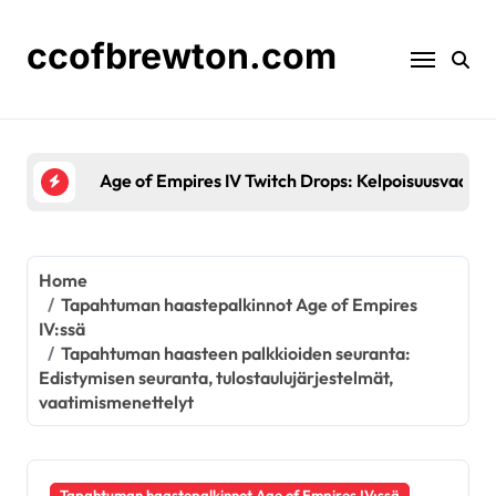
Skip
to
ccofbrewton.com
content
Age of Empires IV Twitch Drops: Kelpoisuusvaatimuk
Home
Tapahtuman haastepalkinnot Age of Empires
IV:ssä
Tapahtuman haasteen palkkioiden seuranta:
Edistymisen seuranta, tulostaulujärjestelmät,
vaatimismenettelyt
Tapahtuman haastepalkinnot Age of Empires IV:ssä