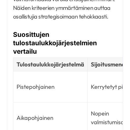
Näiden kriteerien ymmärtäminen auttaa
osallistujia strategisoimaan tehokkaasti.
Suosittujen
tulostaulukkojärjestelmien
vertailu
Tulostaulukkojärjestelmä
Sijoitusmenet
Pistepohjainen
Kerrytetyt pist
Nopein
Aikapohjainen
valmistumisaik