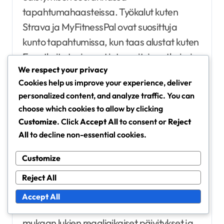
tapahtumahaasteissa. Työkalut kuten
Strava ja MyFitnessPal ovat suosittuja
kunto tapahtumissa, kun taas alustat kuten
Eventbrite tarjoavat integroituja ratkaisuja
We respect your privacy
erilaisille haasteille. Jokainen näistä
Cookies help us improve your experience, deliver
työkaluista tarjoaa käyttäjäystävällisiä
personalized content, and analyze traffic. You can
käyttöliittymiä, jotka helpottavat
choose which cookies to allow by clicking
osallistujien edistymisen seurantaa.
Customize
. Click
Accept All
to consent or
Reject
All
to decline non-essential cookies.
Laajempia tarpeita varten harkitse
Customize
alustoja kuten ChallengeRunner tai
RunSignUp. Nämä tarjoavat kattavia
Reject All
ominaisuuksia, jotka on erityisesti
Accept All
suunniteltu tapahtumahaasteita varten,
mukaan lukien reaaliaikaiset päivitykset ja