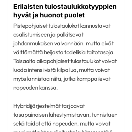
Erilaisten tulostaulukkotyyppien
hyvät ja huonot puolet
Pistepohjaiset tulostaulukot kannustavat
osallistumiseen ja palkitsevat
johdonmukaisen vaivannäön, mutta eivät
välttämättä heijasta todellisia taitotasoja.
Toisaalta aikapohjaiset tulostaulukot voivat
luoda intensiivistä kilpailua, mutta voivat
myös lannistaa niitä, jotka kamppailevat
nopeuden kanssa.
Hybridijärjestelmät tarjoavat
tasapainoisen lähestymistavan, tunnistaen
sekä taidot että nopeuden, mutta voivat