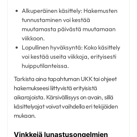
Alkuperäinen käsittely: Hakemusten
tunnustaminen voi kestää
muutamasta päivästä muutamaan
viikkoon.
Lopullinen hyväksyntä: Koko käsittely
voi kestää useita viikkoja, erityisesti
huipputilanteissa.
Tarkista aina tapahtuman UKK tai ohjeet
hakemukseesi liittyvistä erityisistä
aikarajoista. Kärsivällisyys on avain, sillä
käsittelyajat voivat vaihdella eri tekijöiden
mukaan.
Vinkkejä lunastusongelmien