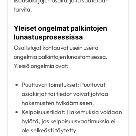
lisäasiakirjojen osalta, joita saatetaan
tarvita.
Yleiset ongelmat palkintojen
lunastusprosessissa
Osallistujat kohtaavat usein useita
ongelmia palkintojen lunastamisessa.
Yleisiä ongelmia ovat:
Puuttuvat toimitukset: Puuttuvat
asiakirjat tai tiedot voivat johtaa
hakemusten hylkäämiseen.
Kelpoisuusriidat: Hakemuksia voidaan
hylätä, jos kelpoisuusvaatimuksia ei
ole selkeästi täytetty.