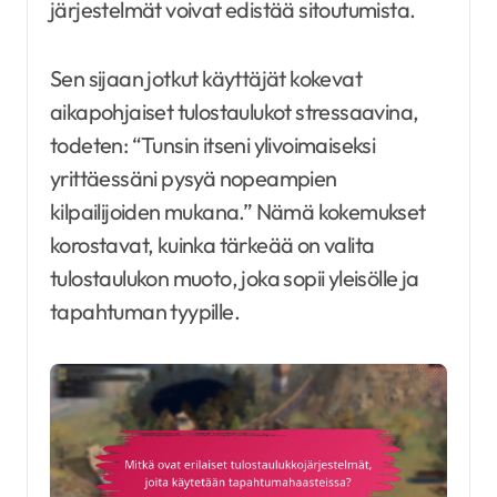
järjestelmät voivat edistää sitoutumista.
Sen sijaan jotkut käyttäjät kokevat
aikapohjaiset tulostaulukot stressaavina,
todeten: “Tunsin itseni ylivoimaiseksi
yrittäessäni pysyä nopeampien
kilpailijoiden mukana.” Nämä kokemukset
korostavat, kuinka tärkeää on valita
tulostaulukon muoto, joka sopii yleisölle ja
tapahtuman tyypille.