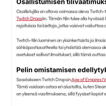
Osallistumisen tilivaatimuk
Osallistujilla on oltava voimassa oleva Twitch-ti
Twitch Drops
iin. Tämän tilin tulee olla hyvässä
rajoituksia tai kieltoja, jotka voisivat vaikuttaa
Twitch-tilin luominen on yksinkertaista ja ilmais
sähköpostiosoitteella tai yhdistää olemassa oleva
asetukset sallivat ilmoitukset, sillä tämä autt
Pelin omistamisen edellyty
Saadakseen Twitch Dropsin
Age of Empires I
Tämä voidaan ostaa eri alustoilta, kuten Steam
on yleensä vaatimuksena, sillä fyysiset kopiot 