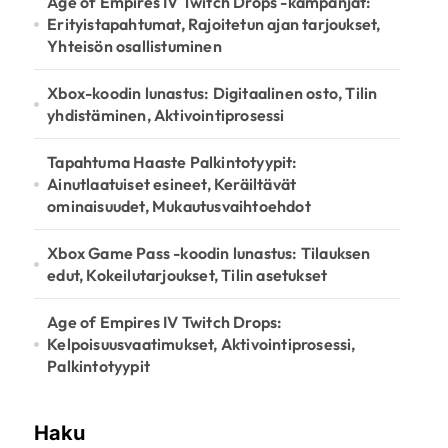
Age of Empires IV Twitch Drops -kampanjat:
Erityistapahtumat, Rajoitetun ajan tarjoukset,
Yhteisön osallistuminen
Xbox-koodin lunastus: Digitaalinen osto, Tilin
yhdistäminen, Aktivointiprosessi
Tapahtuma Haaste Palkintotyypit:
Ainutlaatuiset esineet, Keräiltävät
ominaisuudet, Mukautusvaihtoehdot
Xbox Game Pass -koodin lunastus: Tilauksen
edut, Kokeilutarjoukset, Tilin asetukset
Age of Empires IV Twitch Drops:
Kelpoisuusvaatimukset, Aktivointiprosessi,
Palkintotyypit
Haku