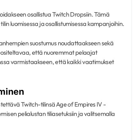
 voidakseen osallistua Twitch Dropsiin. Tämä
tilin luomisessa ja osallistumisessa kampanjoihin.
ita vanhempien suostumus noudattaakseen sekä
 suositeltavaa, että nuoremmat pelaajat
nssa varmistaakseen, että kaikki vaatimukset
äminen
ettävä Twitch-tilinsä Age of Empires IV -
ymisen pelialustan tiliasetuksiin ja valitsemalla