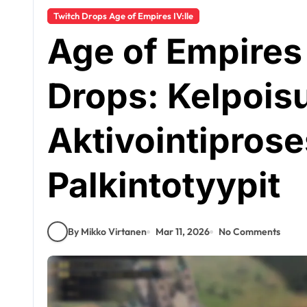
Twitch Drops Age of Empires IV:lle
Age of Empires
Drops: Kelpois
Aktivointiprose
Palkintotyypit
By Mikko Virtanen
Mar 11, 2026
No Comments