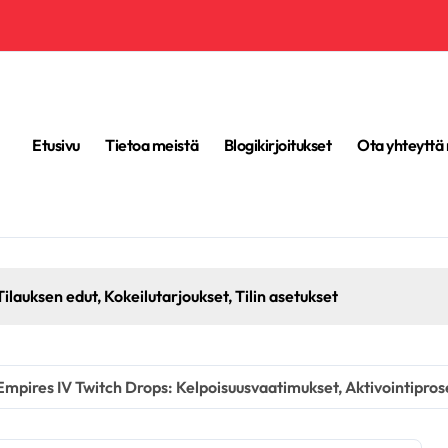
Etusivu
Tietoa meistä
Blogikirjoitukset
Ota yhteyttä
A
Empires IV Twitch Drops: Kelpoisuusvaatimukset, Aktivointiprose