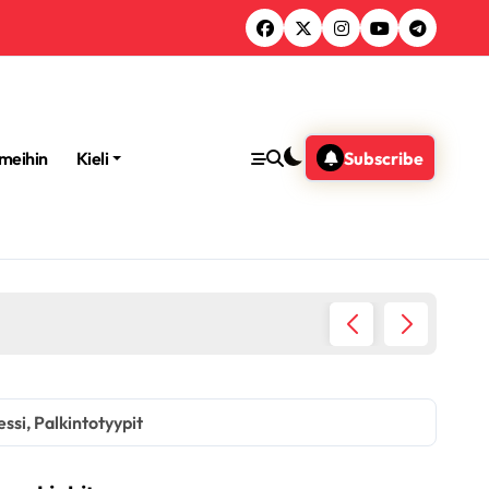
 meihin
Kieli
Subscribe
ge of Empires IV Twitch Drops: Kelpoisuusvaatimukset, Aktivoint
ssi, Palkintotyypit