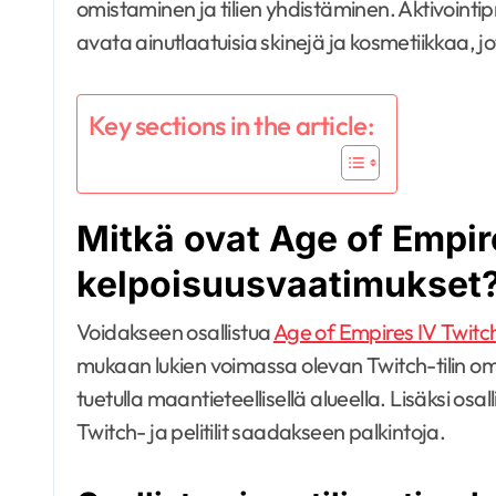
omistaminen ja tilien yhdistäminen. Aktivointi
avata ainutlaatuisia skinejä ja kosmetiikkaa,
Key sections in the article:
Mitkä ovat Age of Empir
kelpoisuusvaatimukset
Voidakseen osallistua
Age of Empires IV Twitc
mukaan lukien voimassa olevan Twitch-tilin o
tuetulla maantieteellisellä alueella. Lisäksi osa
Twitch- ja pelitilit saadakseen palkintoja.