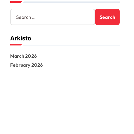
S
e
a
r
Arkisto
c
h
f
March 2026
o
r
February 2026
: