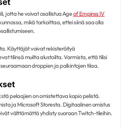
set
li, jotta he voivat osallistua Age
of Empires IV
 kunnossa, mikä tarkoittaa, ettei siinä saa olla
 osallistumiseen.
ta. Käyttäjät voivat rekisteröityä
t tilinsä muilta alustoilta. Varmista, että tilisi
aa seuraamaan droppien ja palkintojen tilaa.
kset
V
:stä pelaajien on omistettava kopio pelistä.
ista ja Microsoft Storesta. Digitaalinen omistus
eivät välttämättä yhdisty suoraan Twitch-tileihin.