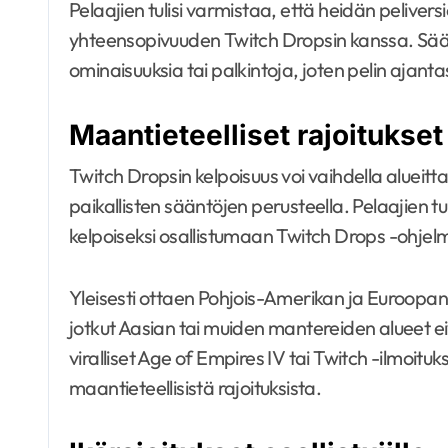
Pelaajien tulisi varmistaa, että heidän pelive
yhteensopivuuden Twitch Dropsin kanssa. Säänn
ominaisuuksia tai palkintoja, joten pelin ajant
Maantieteelliset rajoitukset
Twitch Dropsin kelpoisuus voi vaihdella alueittain
paikallisten sääntöjen perusteella. Pelaajien tu
kelpoiseksi osallistumaan Twitch Drops -ohje
Yleisesti ottaen Pohjois-Amerikan ja Euroopan 
jotkut Aasian tai muiden mantereiden alueet ei
viralliset Age of Empires IV tai Twitch -ilmoit
maantieteellisistä rajoituksista.