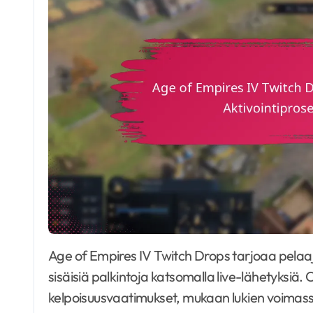
Age of Empires IV Twitch Drops tarjoaa pelaajille mahdollisuuden ansaita jännittäviä pelin
sisäisiä palkintoja katsomalla live-lähetyksiä. 
kelpoisuusvaatimukset, mukaan lukien voimassa