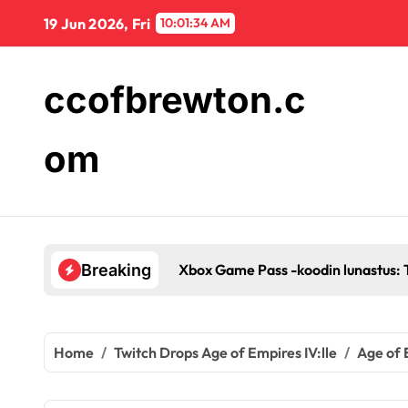
Skip
19 Jun 2026, Fri
10:01:36 AM
to
content
ccofbrewton.c
om
us: Tilauksen edut, Kokeilutarjoukset, Tilin asetukset
Breaking
Home
Twitch Drops Age of Empires IV:lle
Age of 