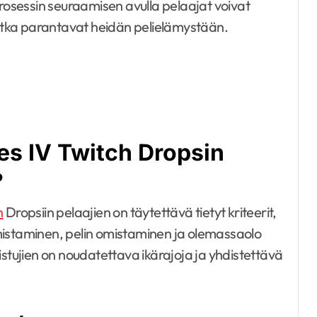
prosessin seuraamisen avulla pelaajat voivat
 jotka parantavat heidän pelielämystään.
es IV Twitch Dropsin
?
h
Dropsiin pelaajien on täytettävä tietyt kriteerit,
mistaminen, pelin omistaminen ja olemassaolo
llistujien on noudatettava ikärajoja ja yhdistettävä