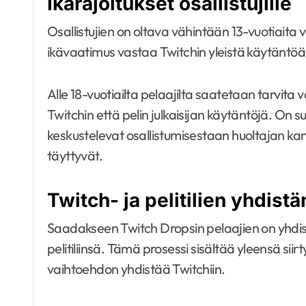
Ikärajoitukset osallistujille
Osallistujien on oltava vähintään 13-vuotiaita
ikävaatimus vastaa Twitchin yleistä käytäntöä 
Alle 18-vuotiailta pelaajilta saatetaan tarv
Twitchin että pelin julkaisijan käytäntöjä. On
keskustelevat osallistumisestaan huoltajan ka
täyttyvät.
Twitch- ja pelitilien yhdist
Saadakseen Twitch Dropsin pelaajien on yhdist
pelitiliinsä. Tämä prosessi sisältää yleensä siirt
vaihtoehdon yhdistää Twitchiin.