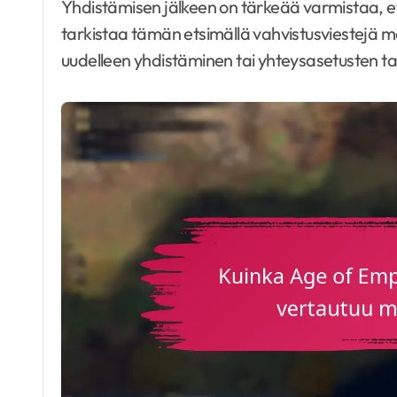
Yhdistämisen jälkeen on tärkeää varmistaa, että
tarkistaa tämän etsimällä vahvistusviestejä mo
uudelleen yhdistäminen tai yhteysasetusten tar