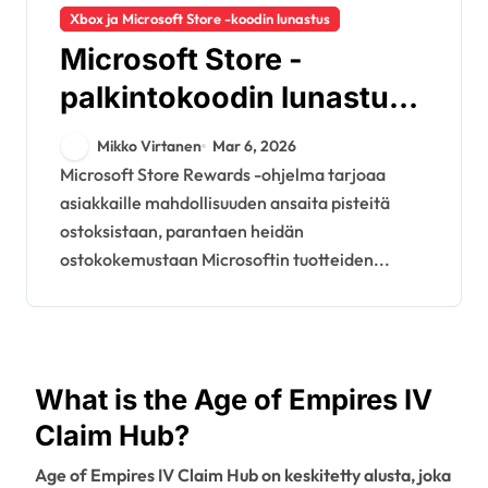
Xbox ja Microsoft Store -koodin lunastus
Microsoft Store -
palkintokoodin lunastus:
Pisteiden ansaitseminen,
Mikko Virtanen
Mar 6, 2026
Palkintojen lunastus,
Microsoft Store Rewards -ohjelma tarjoaa
asiakkaille mahdollisuuden ansaita pisteitä
Tilin hallinta
ostoksistaan, parantaen heidän
ostokokemustaan Microsoftin tuotteiden...
What is the Age of Empires IV
Claim Hub?
Age of Empires IV Claim Hub on keskitetty alusta, joka