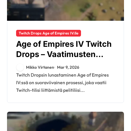
Twitch Drops Age of Empires IV:lle
Age of Empires IV Twitch
Drops – Vaatimusten
täyttäminen: Prosessin
Mikko Virtanen
Mar 9, 2026
yleiskatsaus, Varaston
Twitch Dropsin lunastaminen Age of Empires
IV:ssä on suoraviivainen prosessi, joka vaatii
tarkistukset, Vianetsintä
Twitch-tilisi liittämistä pelitiliisi...