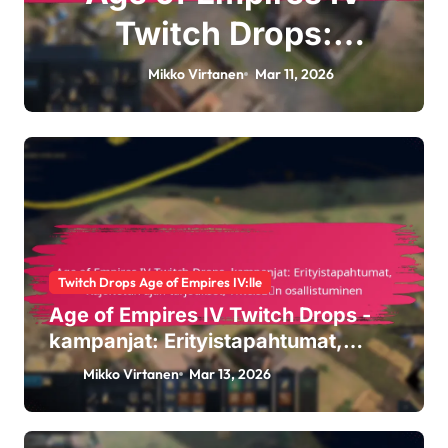
Twitch Drops:
Kelpoisuusvaatimuks
Mikko Virtanen
Mar 11, 2026
et, Aktivointiprosessi,
Palkintotyypit
Twitch Drops Age of Empires IV:lle
Age of Empires IV Twitch Drops -
kampanjat: Erityistapahtumat,
Rajoitetun ajan tarjoukset, Yhteisön
Mikko Virtanen
Mar 13, 2026
osallistuminen