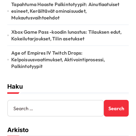
Tapahtuma Haaste Palkintotyypit: Ainutlaatuiset
esineet, Keräiltävät ominaisuudet,
Mukautusvaihtoehdot
Xbox Game Pass -koodin lunastus: Tilauksen edut,
Kokeilutarjoukset, Tilin asetukset
Age of Empires IV Twitch Drops:
Kelpoisuusvaatimukset, Aktivointiprosessi,
Palkintotyypit
Haku
S
e
a
r
Arkisto
c