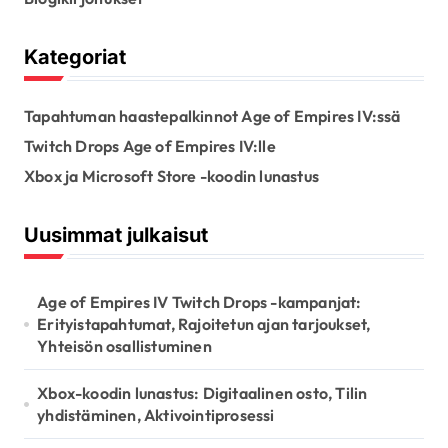
a
g
Kategoriat
i
n
Tapahtuman haastepalkinnot Age of Empires IV:ssä
a
Twitch Drops Age of Empires IV:lle
t
Xbox ja Microsoft Store -koodin lunastus
i
Uusimmat julkaisut
o
n
Age of Empires IV Twitch Drops -kampanjat:
Erityistapahtumat, Rajoitetun ajan tarjoukset,
Yhteisön osallistuminen
Xbox-koodin lunastus: Digitaalinen osto, Tilin
yhdistäminen, Aktivointiprosessi