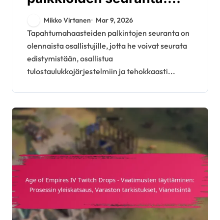
Edistymisen seuranta,
Mikko Virtanen
Mar 9, 2026
tulostaulujärjestelmät,
Tapahtumahaasteiden palkintojen seuranta on
olennaista osallistujille, jotta he voivat seurata
vaatimismenettelyt
edistymistään, osallistua
tulostaulukkojärjestelmiin ja tehokkaasti...