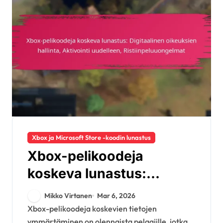
Xbox ja Microsoft Store -koodin lunastus
Xbox-pelikoodeja
koskeva lunastus:
Digitaalinen oikeuksien
Mikko Virtanen
Mar 6, 2026
hallinta, Aktivointi
Xbox-pelikoodeja koskevien tietojen
ymmärtäminen on olennaista pelaajille, jotka