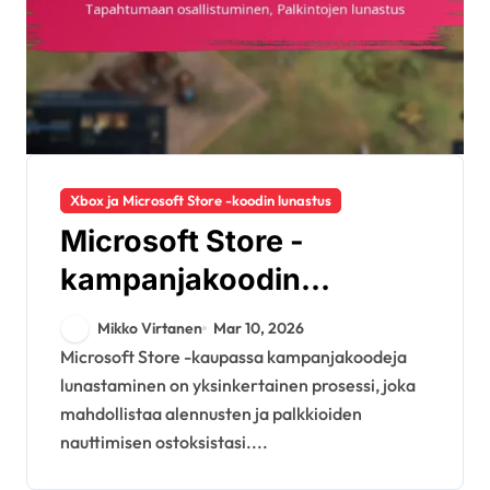
Xbox ja Microsoft Store -koodin lunastus
Microsoft Store -
kampanjakoodin
lunastus: Kauden
Mikko Virtanen
Mar 10, 2026
myynnit, Tapahtumaan
Microsoft Store -kaupassa kampanjakoodeja
lunastaminen on yksinkertainen prosessi, joka
osallistuminen,
mahdollistaa alennusten ja palkkioiden
Palkintojen lunastus
nauttimisen ostoksistasi....