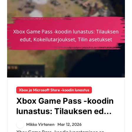
Xbox ja Microsoft Store -koodin lunastus
Xbox Game Pass -koodin
lunastus: Tilauksen edut,
Kokeilutarjoukset, Tilin
Mikko Virtanen
Mar 12, 2026
asetukset
Xbox Game Pass -koodin lunastaminen on