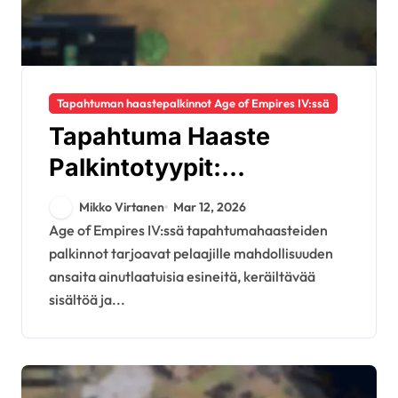
Tapahtuman haastepalkinnot Age of Empires IV:ssä
Tapahtuma Haaste
Palkintotyypit:
Ainutlaatuiset esineet,
Mikko Virtanen
Mar 12, 2026
Keräiltävät
Age of Empires IV:ssä tapahtumahaasteiden
palkinnot tarjoavat pelaajille mahdollisuuden
ominaisuudet,
ansaita ainutlaatuisia esineitä, keräiltävää
Mukautusvaihtoehdot
sisältöä ja...