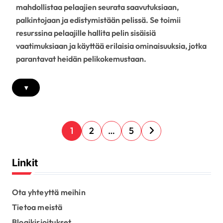
mahdollistaa pelaajien seurata saavutuksiaan,
palkintojaan ja edistymistään pelissä. Se toimii
resurssina pelaajille hallita pelin sisäisiä
vaatimuksiaan ja käyttää erilaisia ominaisuuksia, jotka
parantavat heidän pelikokemustaan.
▾
P
1
2
…
5
o
s
Linkit
t
s
Ota yhteyttä meihin
Tietoa meistä
p
Blogikirjoitukset