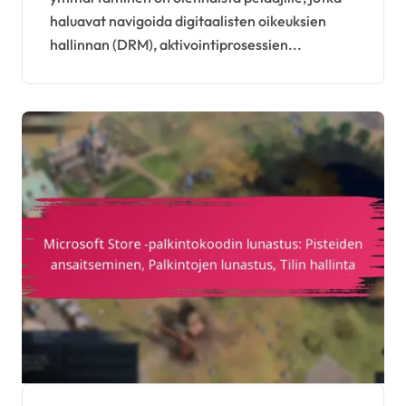
uudelleen,
haluavat navigoida digitaalisten oikeuksien
Ristiinpeluuongelmat
hallinnan (DRM), aktivointiprosessien...