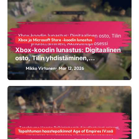
Xbox ja Microsoft Store -koodin lunastus
Xbox-koodin lunastus: Digitaalinen
osto, Tilin yhdistäminen,
Aktivointiprosessi
Mikko Virtanen
Mar 12, 2026
Tapahtuman haastepalkinnot Age of Empires IV:ssä