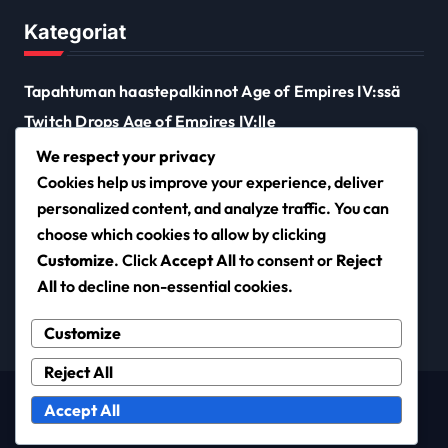
Kategoriat
Tapahtuman haastepalkinnot Age of Empires IV:ssä
Twitch Drops Age of Empires IV:lle
Xbox ja Microsoft Store -koodin lunastus
We respect your privacy
Cookies help us improve your experience, deliver
personalized content, and analyze traffic. You can
ccofbrewton.com
choose which cookies to allow by clicking
Customize
. Click
Accept All
to consent or
Reject
All
to decline non-essential cookies.
Customize
Reject All
Copyright © All rights reserved
|
Newsxo
by
Accept All
Themeansar
.