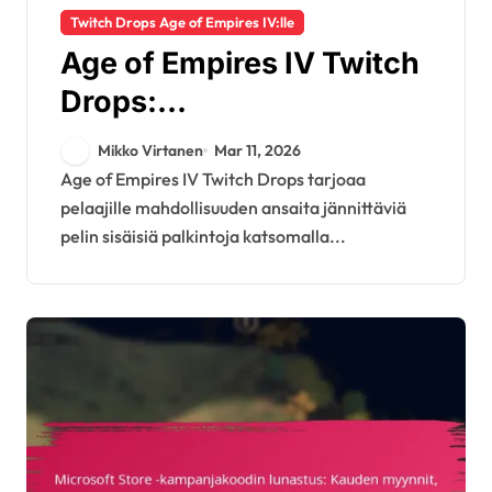
Twitch Drops Age of Empires IV:lle
Age of Empires IV Twitch
Drops:
Kelpoisuusvaatimukset,
Mikko Virtanen
Mar 11, 2026
Aktivointiprosessi,
Age of Empires IV Twitch Drops tarjoaa
pelaajille mahdollisuuden ansaita jännittäviä
Palkintotyypit
pelin sisäisiä palkintoja katsomalla...