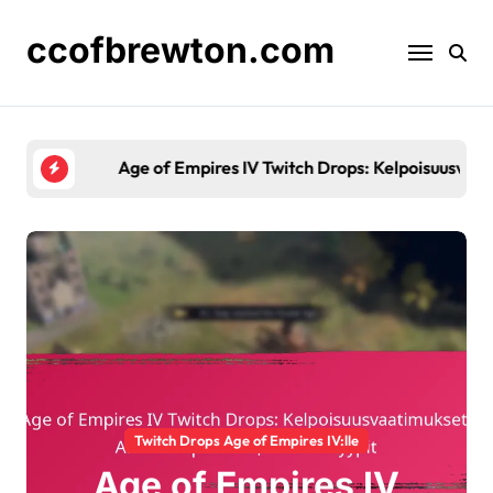
Skip
to
ccofbrewton.com
content
Age of Empires IV Twitch Drops: Kelpoisuusvaatimuk
Twitch Drops Age of Empires IV:lle
Age of Empires IV