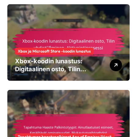
Yhteisön osallistuminen
Xbox ja Microsoft Store -koodin lunastus
Xbox-koodin lunastus:
Digitaalinen osto, Tilin
yhdistäminen,
Aktivointiprosessi
Tapahtuman haastepalkinnot Age of Empires IV:ssä