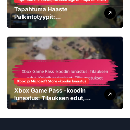
Tapahtuma Haaste
Palkintotyypit:
Ainutlaatuiset esineet,
Keräiltävät ominaisuudet,
Mukautusvaihtoehdot
Xbox ja Microsoft Store -koodin lunastus
Xbox Game Pass -koodin
lunastus: Tilauksen edut,
Kokeilutarjoukset, Tilin
asetukset