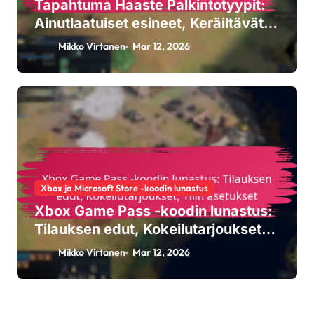
Tapahtuma Haaste Palkintotyypit:
Ainutlaatuiset esineet, Keräiltävät
ominaisuudet,
Mikko Virtanen
Mar 12, 2026
Mukautusvaihtoehdot
Xbox ja Microsoft Store -koodin lunastus
Xbox Game Pass -koodin lunastus:
Tilauksen edut, Kokeilutarjoukset,
Tilin asetukset
Mikko Virtanen
Mar 12, 2026