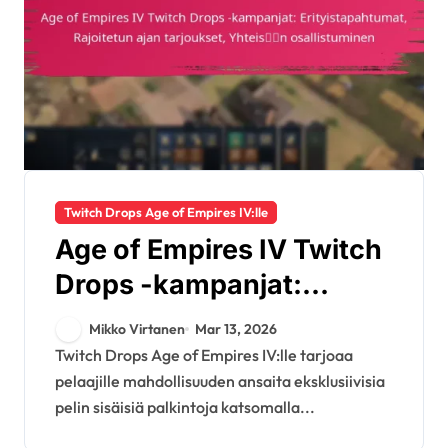
Twitch Drops Age of Empires IV:lle
Age of Empires IV Twitch
Drops -kampanjat:
Erityistapahtumat,
Mikko Virtanen
Mar 13, 2026
Rajoitetun ajan
Twitch Drops Age of Empires IV:lle tarjoaa
pelaajille mahdollisuuden ansaita eksklusiivisia
tarjoukset, Yhteisön
pelin sisäisiä palkintoja katsomalla...
osallistuminen