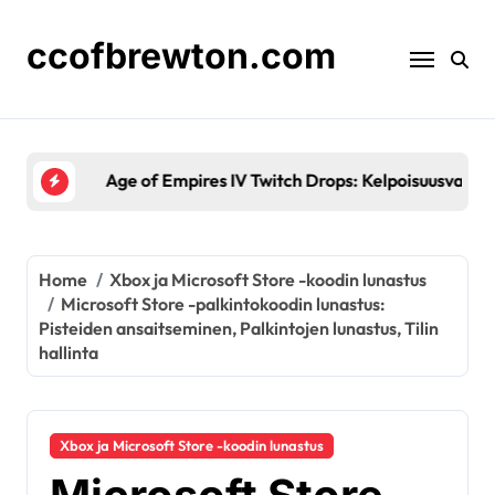
Skip
to
ccofbrewton.com
content
Age of Empires IV Twitch Drops: Kelpoisuusvaatimuk
Home
Xbox ja Microsoft Store -koodin lunastus
Microsoft Store -palkintokoodin lunastus:
Pisteiden ansaitseminen, Palkintojen lunastus, Tilin
hallinta
Xbox ja Microsoft Store -koodin lunastus