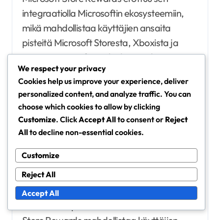
integraatiolla Microsoftin ekosysteemiin,
mikä mahdollistaa käyttäjien ansaita
pisteitä Microsoft Storesta, Xboxista ja
muista Microsoftin palveluista tehtyjen
We respect your privacy
ostosten perusteella. Sen sijaan monet
Cookies help us improve your experience, deliver
kilpailijaprojektit keskittyvät tiettyihin
personalized content, and analyze traffic. You can
vähittäiskaupan sektoreihin tai palveluihin,
choose which cookies to allow by clicking
rajoittaen niiden monipuolisuutta.
Customize
. Click
Accept All
to consent or
Reject
Esimerkiksi, vaikka Amazon tarjoaa
All
to decline non-essential cookies.
palkintoja pääasiassa ostoksista, Microsoft
Customize
palkitsee käyttäjiä myös ohjelmistonsa ja
palveluidensa käytöstä.
Reject All
Accept All
Ansaitsemispotentiaalin osalta Microsoft