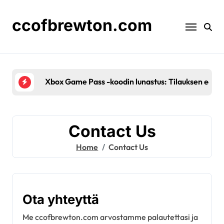
Skip
to
ccofbrewton.com
content
Age of Emp
Contact Us
Home
Contact Us
Ota yhteyttä
Me ccofbrewton.com arvostamme palautettasi ja