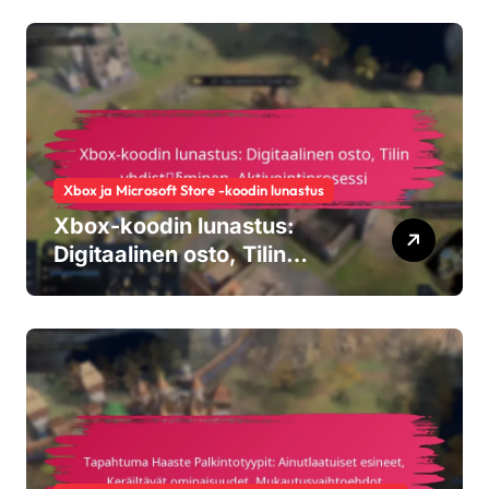
Rajoitetun ajan tarjoukset,
Yhteisön osallistuminen
Xbox ja Microsoft Store -koodin lunastus
Xbox-koodin lunastus:
Digitaalinen osto, Tilin
yhdistäminen,
Aktivointiprosessi