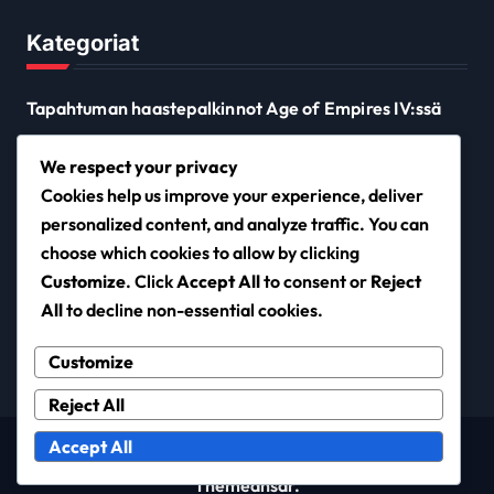
Kategoriat
Tapahtuman haastepalkinnot Age of Empires IV:ssä
Twitch Drops Age of Empires IV:lle
We respect your privacy
Xbox ja Microsoft Store -koodin lunastus
Cookies help us improve your experience, deliver
personalized content, and analyze traffic. You can
choose which cookies to allow by clicking
ccofbrewton.com
Customize
. Click
Accept All
to consent or
Reject
All
to decline non-essential cookies.
Customize
Reject All
Accept All
Copyright © All rights reserved
|
Newsxo
by
Themeansar
.