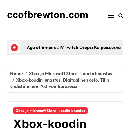
Skip
to
ccofbrewton.com
content
Age of Empires IV Twitch Drops: Kelpoisuusvaatimuk
Home
Xbox ja Microsoft Store -koodin lunastus
Xbox-koodin lunastus: Digitaalinen osto, Tilin
yhdistäminen, Aktivointiprosessi
Xbox ja Microsoft Store -koodin lunastus
Xbox-koodin