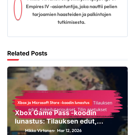
g
Empires IV -asiantuntija, joka nauttii pelien
tarjoamien haasteiden ja palkintojen
a
tutkimisesta.
t
i
o
Related Posts
n
Xbox ja Microsoft Store -koodin lunastus
Xbox Game Pass -koodin
lunastus: Tilauksen edut,
Kokeilutarjoukset, Tilin
Mikko Virtanen
Mar 12, 2026