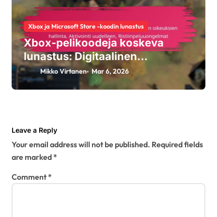
Xbox ja Microsoft Store -koodin lunastus
Xbox-pelikoodeja koskeva
lunastus: Digitaalinen
oikeuksien hallinta, Aktivointi
Mikko Virtanen
Mar 6, 2026
uudelleen, Ristiinpeluuongelmat
Leave a Reply
Your email address will not be published.
Required fields
are marked
*
Comment
*