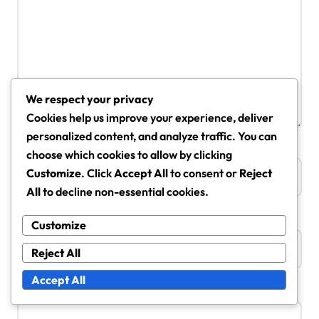
We respect your privacy
Cookies help us improve your experience, deliver
personalized content, and analyze traffic. You can
Name
*
choose which cookies to allow by clicking
Customize
. Click
Accept All
to consent or
Reject
All
to decline non-essential cookies.
Email
*
Customize
Reject All
Accept All
Website