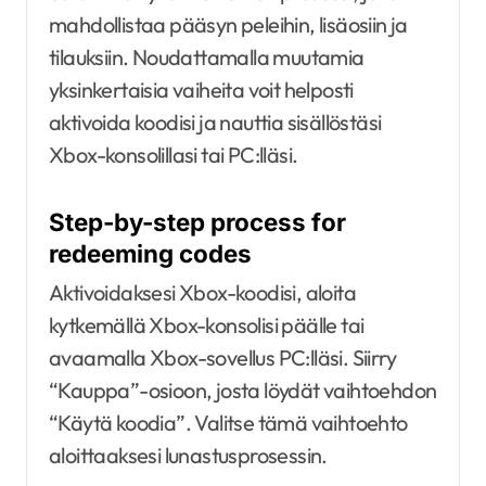
mahdollistaa pääsyn peleihin, lisäosiin ja
tilauksiin. Noudattamalla muutamia
yksinkertaisia vaiheita voit helposti
aktivoida koodisi ja nauttia sisällöstäsi
Xbox-konsolillasi tai PC:lläsi.
Step-by-step process for
redeeming codes
Aktivoidaksesi Xbox-koodisi, aloita
kytkemällä Xbox-konsolisi päälle tai
avaamalla Xbox-sovellus PC:lläsi. Siirry
“Kauppa”-osioon, josta löydät vaihtoehdon
“Käytä koodia”. Valitse tämä vaihtoehto
aloittaaksesi lunastusprosessin.