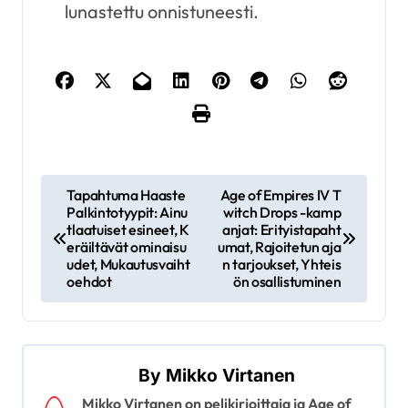
lunastettu onnistuneesti.
P
Tapahtuma Haaste
Age of Empires IV T
Palkintotyypit: Ainu
witch Drops -kamp
o
tlaatuiset esineet, K
anjat: Erityistapaht
s
eräiltävät ominaisu
umat, Rajoitetun aja
udet, Mukautusvaiht
n tarjoukset, Yhteis
t
oehdot
ön osallistuminen
n
a
v
By
Mikko Virtanen
i
Mikko Virtanen on pelikirjoittaja ja Age of