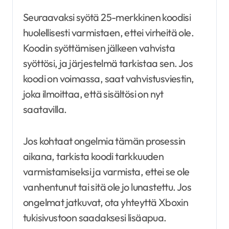
Seuraavaksi syötä 25-merkkinen koodisi
huolellisesti varmistaen, ettei virheitä ole.
Koodin syöttämisen jälkeen vahvista
syöttösi, ja järjestelmä tarkistaa sen. Jos
koodi on voimassa, saat vahvistusviestin,
joka ilmoittaa, että sisältösi on nyt
saatavilla.
Jos kohtaat ongelmia tämän prosessin
aikana, tarkista koodi tarkkuuden
varmistamiseksi ja varmista, ettei se ole
vanhentunut tai sitä ole jo lunastettu. Jos
ongelmat jatkuvat, ota yhteyttä Xboxin
tukisivustoon saadaksesi lisäapua.