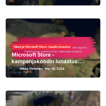
asetukset
Xbox ja Microsoft Store -koodin lunastus
Microsoft Store -
kampanjakoodin lunastus:
Kauden myynnit, Tapahtumaan
Mikko Virtanen
Mar 10, 2026
osallistuminen, Palkintojen
lunastus