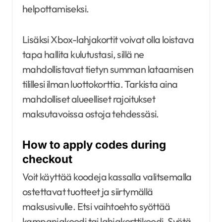
helpottamiseksi.
Lisäksi Xbox-lahjakortit voivat olla loistava
tapa hallita kulutustasi, sillä ne
mahdollistavat tietyn summan lataamisen
tilillesi ilman luottokorttia. Tarkista aina
mahdolliset alueelliset rajoitukset
maksutavoissa ostoja tehdessäsi.
How to apply codes during
checkout
Voit käyttää koodeja kassalla valitsemalla
ostettavat tuotteet ja siirtymällä
maksusivulle. Etsi vaihtoehto syöttää
kampanjakoodi tai lahjakorttikoodi. Syötä