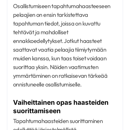
Osallistumiseen tapahtumahaasteeseen
pelaajien on ensin tarkistettava
tapahtuman tiedot, joissa on kuvattu
tehtävät ja mahdolliset
ennakkoedellytykset. Jotkut haasteet
saattavat vaatia pelaajia tiimiytymään
muiden kanssa, kun taas toiset voidaan
suorittaa yksin. Näiden vaatimusten
ymmärtäminen on ratkaisevan tärkeää
onnistuneelle osallistumiselle.
Vaiheittainen opas haasteiden
suorittamiseen
Tapahtumahaasteiden suorittaminen
edellyttää järjestelmällistä