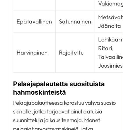
Vakiomagi
Metsävahti,
Epätavallinen
Satunnainen
Jäänoita
Lohikäärme
Ritari,
Harvinainen
Rajoitettu
Taivaallinen
Jousimies
Pelaajapalautetta suosituista
hahmoskinteistä
Pelaajapalautteessa korostuu vahva suosio
skineille, jotka tarjoavat ainutlaatuisia
suunnitteluja ja kausiteemoja. Monet
pelaajat arvostavat skinejä, jotka