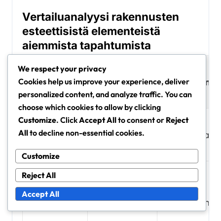
Vertailuanalyysi rakennusten
esteettisistä elementeistä
aiemmista tapahtumista
Rakennusten
We respect your privacy
Tapahtuma
esteettinen
Avausmenet
Cookies help us improve your experience, deliver
personalized content, and analyze traffic. You can
elementti
choose which cookies to allow by clicking
Suorita 10
Customize
. Click
Accept All
to consent or
Reject
Luminen
All
to decline non-essential cookies.
Talvijuhla
talviteemaa
Mökki
tehtävää
Customize
Reject All
Osallistu
Kesäroiske
Ranta-Mökki
Accept All
kesätapahtu