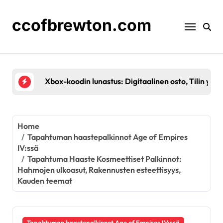
Skip
to
ccofbrewton.com
content
Tapahtuma Haaste Palkintotyypit: Ainutlaatuiset
Home
Tapahtuman haastepalkinnot Age of Empires
IV:ssä
Tapahtuma Haaste Kosmeettiset Palkinnot:
Hahmojen ulkoasut, Rakennusten esteettisyys,
Kauden teemat
Tapahtuman haastepalkinnot Age of Empires IV:ssä