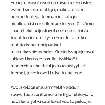
Pelaajat voivat avata erilaisia rakennusten
esteettisiä elementtejä, mukaan lukien
hahmoskintejä, teemakoristeita ja
ainutlaatuisia arkkitehtonisia tyylejä. Nämä
suunnittelut heijastavat usein kausittaisia
tapahtumia tai erityisiä haasteita, mikä
mahdollistaa monipuoliset
mukautusvaihtoehdot. Yleisiä tyyppejä ovat
juhlavat koristeet lomille, tyylikkäät
modernit suunnittelut ja maalaistyyliset
teemat, jotka luovat tietyn tunnelman.
Avauskelpoiset suunnittelut voidaan
saavuttaa suorittamalla tiettyjä tehtäviä tai
haasteita, jotka saattavat vaatia pelaajia