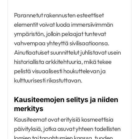
Parannetut rakennusten esteettiset
elementit voivat luoda immersiivimmän
ympäristön, jolloin pelaajat tuntevat
vahvempaa yhteyttä sivilisaatioonsa.
Ainutlaatuiset suunnittelut juhlistavat usein
historiallista arkkitehtuuria, mikä tekee
pelistä visuaalisesti houkuttelevan ja
kulttuurisesti rikastuttavan.
Kausiteemojen selitys ja niiden
merkitys
Kausiteemat ovat erityisiä kosmeettisia
päivityksiä, jotka osuvat yhteen todellisten
lomien tai tapahtumien kanssa, tuoden