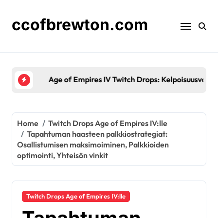
Skip
to
ccofbrewton.com
content
Age of Empires IV Twitch Drops: Kelpoisuusvaatimuk
Home
Twitch Drops Age of Empires IV:lle
Tapahtuman haasteen palkkiostrategiat:
Osallistumisen maksimoiminen, Palkkioiden
optimointi, Yhteisön vinkit
Twitch Drops Age of Empires IV:lle