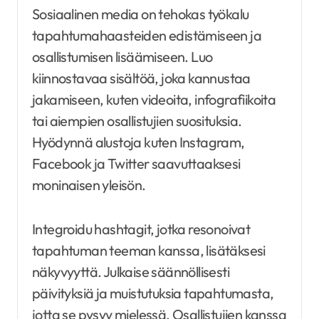
Sosiaalinen media on tehokas työkalu
tapahtumahaasteiden edistämiseen ja
osallistumisen lisäämiseen. Luo
kiinnostavaa sisältöä, joka kannustaa
jakamiseen, kuten videoita, infografiikoita
tai aiempien osallistujien suosituksia.
Hyödynnä alustoja kuten Instagram,
Facebook ja Twitter saavuttaaksesi
moninaisen yleisön.
Integroidu hashtagit, jotka resonoivat
tapahtuman teeman kanssa, lisätäksesi
näkyvyyttä. Julkaise säännöllisesti
päivityksiä ja muistutuksia tapahtumasta,
jotta se pysyy mielessä. Osallistujien kanssa