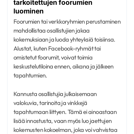
tarkoitettujen foorumien
luominen
Foorumien tai verkkoryhmien perustaminen
mahdollistaa osallistujien jakaa
kokemuksiaan ja luoda yhteyksiä toisiinsa.
Alustat, kuten Facebook-ryhmät tai
omistetut foorumit, voivat toimia
keskustelutiloina ennen, aikana ja jälkeen
tapahtumien.
Kannusta osallistujia julkaisemaan
valokuvia, tarinoita ja vinkkejä
tapahtumaan liittyen. Tämä ei ainoastaan
lisää innostusta, vaan myös luo jaettujen
kokemusten kokoelman, joka voi vahvistaa