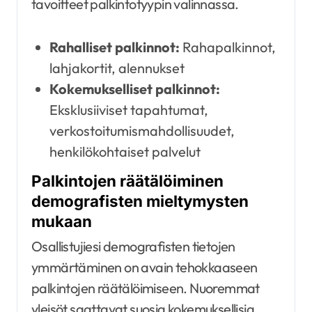
tavoitteet palkintotyypin valinnassa.
Rahalliset palkinnot:
Rahapalkinnot,
lahjakortit, alennukset
Kokemukselliset palkinnot:
Eksklusiiviset tapahtumat,
verkostoitumismahdollisuudet,
henkilökohtaiset palvelut
Palkintojen räätälöiminen
demografisten mieltymysten
mukaan
Osallistujiesi demografisten tietojen
ymmärtäminen on avain tehokkaaseen
palkintojen räätälöimiseen. Nuoremmat
yleisöt saattavat suosia kokemuksellisia