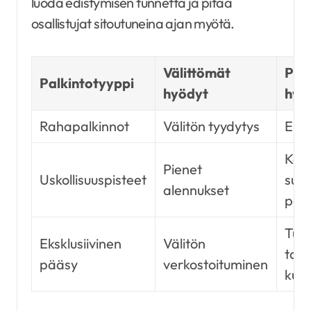
luoda edistymisen tunnetta ja pitää
osallistujat sitoutuneina ajan myötä.
Välittömät
Pitk
Palkintotyyppi
hyödyt
hyö
Rahapalkinnot
Välitön tyydytys
Ei m
Kerr
Pienet
Uskollisuuspisteet
suu
alennukset
palk
Tule
Eksklusiivinen
Välitön
tap
pääsy
verkostoituminen
kuts