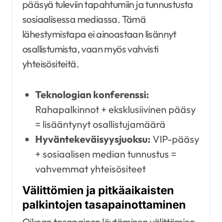
pääsyä tuleviin tapahtumiin ja tunnustusta
sosiaalisessa mediassa. Tämä
lähestymistapa ei ainoastaan lisännyt
osallistumista, vaan myös vahvisti
yhteisösiteitä.
Teknologian konferenssi:
Rahapalkinnot + eksklusiivinen pääsy
= lisääntynyt osallistujamäärä
Hyväntekeväisyysjuoksu:
VIP-pääsy
+ sosiaalisen median tunnustus =
vahvemmat yhteisösiteet
Välittömien ja pitkäaikaisten
palkintojen tasapainottaminen
Oikean tasapainon löytäminen välittömien