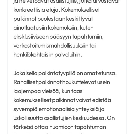
ja ne vetoavat osallistujille, jotka arvostavat
konkreettisia etuja. Kokemukselliset
palkinnot puolestaan keskittyvät
ainutlaatuisiin kokemuksiin, kuten
eksklusiiviseen pääsyyn tapahtumiin,
verkostoitumismahdollisuuksiin tai
henkilökohtaisiin palveluihin.
Jokaisella palkintotyypillä on omat etunsa.
Rahalliset palkinnot houkuttelevat usein
laajempaa yleisöä, kun taas
kokemukselliset palkinnot voivat edistää
syvempiä emotionaalisia yhteyksiä ja
uskollisuutta osallistujien keskuudessa. On
tärkeää ottaa huomioon tapahtuman