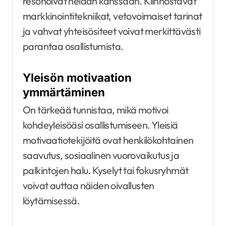
resonoivat heidän kanssaan. Kiinnostavat
markkinointitekniikat, vetovoimaiset tarinat
ja vahvat yhteisösiteet voivat merkittävästi
parantaa osallistumista.
Yleisön motivaation
ymmärtäminen
On tärkeää tunnistaa, mikä motivoi
kohdeyleisöäsi osallistumiseen. Yleisiä
motivaatiotekijöitä ovat henkilökohtainen
saavutus, sosiaalinen vuorovaikutus ja
palkintojen halu. Kyselyt tai fokusryhmät
voivat auttaa näiden oivallusten
löytämisessä.