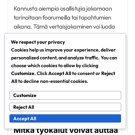
Kannusta aiempia osallistujia jakamaan
tarinoitaan foorumeilla tai tapahtumien
aikana. Tämä vertaisjakaminen voi luoda
voimakkaan yhteisön tunteen ja kannustaa
We respect your privacy
uusia osallistujia osallistumaan aktiivisesti.
Cookies help us improve your experience, deliver
personalized content, and analyze traffic. You can
choose which cookies to allow by clicking
Customize
. Click
Accept All
to consent or
Reject
All
to decline non-essential cookies.
Customize
Reject All
Accept All
Mitkä työkalut voivat auttaa