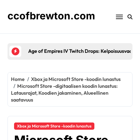
Skip
to
ccofbrewton.com
content
Age of Empires IV Twitch Drops: Kelpoisuusvaatimuk
Home
Xbox ja Microsoft Store -koodin lunastus
Microsoft Store -digitaalisen koodin lunastus:
Latausrajat, Koodien jakaminen, Alueellinen
saatavuus
Xbox ja Microsoft Store -koodin lunastus