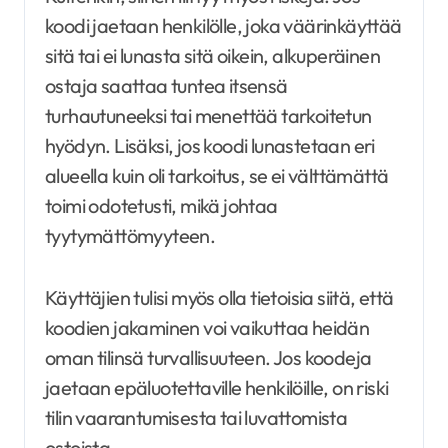
koodi jaetaan henkilölle, joka väärinkäyttää
sitä tai ei lunasta sitä oikein, alkuperäinen
ostaja saattaa tuntea itsensä
turhautuneeksi tai menettää tarkoitetun
hyödyn. Lisäksi, jos koodi lunastetaan eri
alueella kuin oli tarkoitus, se ei välttämättä
toimi odotetusti, mikä johtaa
tyytymättömyyteen.
Käyttäjien tulisi myös olla tietoisia siitä, että
koodien jakaminen voi vaikuttaa heidän
oman tilinsä turvallisuuteen. Jos koodeja
jaetaan epäluotettaville henkilöille, on riski
tilin vaarantumisesta tai luvattomista
ostoista.