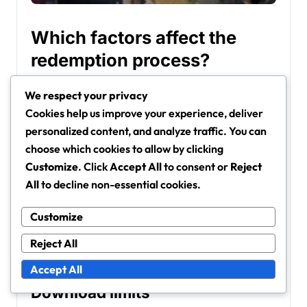
Which factors affect the
redemption process?
Microsoft Store -digitaalisten koodien
We respect your privacy
lunastusprosessiin vaikuttavat useat tekijät,
Cookies help us improve your experience, deliver
mukaan lukien latausrajoitukset,
personalized content, and analyze traffic. You can
jakomahdollisuudet, alueelliset rajoitukset,
choose which cookies to allow by clicking
tilivaatimukset, vanhentumispäivät ja
Customize
. Click
Accept All
to consent or
Reject
All
to decline non-essential cookies.
laitteiden yhteensopivuus. Näiden
elementtien ymmärtäminen voi auttaa
Customize
varmistamaan sujuvamman kokemuksen
Reject All
koodien lunastamisessa.
Accept All
Download limits