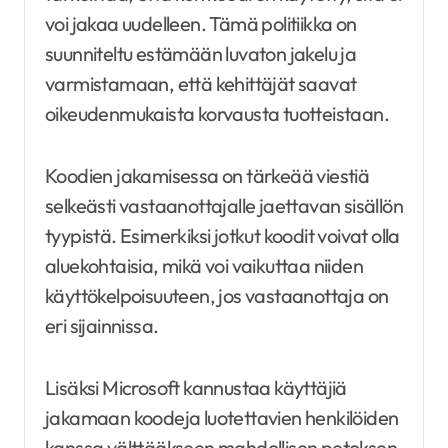
voi jakaa uudelleen. Tämä politiikka on
suunniteltu estämään luvaton jakelu ja
varmistamaan, että kehittäjät saavat
oikeudenmukaista korvausta tuotteistaan.
Koodien jakamisessa on tärkeää viestiä
selkeästi vastaanottajalle jaettavan sisällön
tyypistä. Esimerkiksi jotkut koodit voivat olla
aluekohtaisia, mikä voi vaikuttaa niiden
käyttökelpoisuuteen, jos vastaanottaja on
eri sijainnissa.
Lisäksi Microsoft kannustaa käyttäjiä
jakamaan koodeja luotettavien henkilöiden
kanssa välttääkseen mahdollisen petoksen