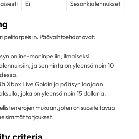
aisesti
Ei
Sesonkialennukset
ng
ri pelitarpeisiin. Päävaihtoehdot ovat:
yn online-moninpeliin, ilmaiseksi
n alennuksiin, ja sen hinta on yleensä noin 10
odessa.
ä Xbox Live Goldin ja pääsyn laajaan
sulla, joka on yleensä noin 15 dollaria.
ellisten erojen mukaan, joten on suositeltavaa
imeisimmät tarjoukset.
ty criteria