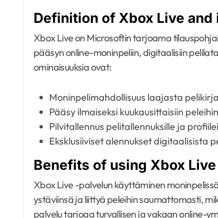
Definition of Xbox Live and 
Xbox Live on Microsoftin tarjoama tilauspohjai
pääsyn online-moninpeliin, digitaalisiin pelilata
ominaisuuksia ovat:
Moninpelimahdollisuus laajasta pelikirj
Pääsy ilmaiseksi kuukausittaisiin pelei
Pilvitallennus pelitallennuksille ja profiilei
Eksklusiiviset alennukset digitaalisista pe
Benefits of using Xbox Live
Xbox Live -palvelun käyttäminen moninpelissä 
ystäviinsä ja liittyä peleihin saumattomasti, m
palvelu tarjoaa turvallisen ja vakaan online-y