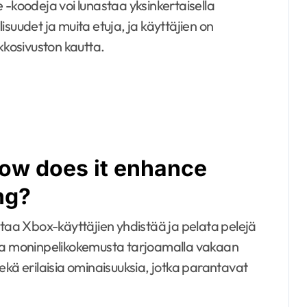
 -koodeja voi lunastaa yksinkertaisella
suudet ja muita etuja, ja käyttäjien on
kkosivuston kautta.
how does it enhance
ng?
staa Xbox-käyttäjien yhdistää ja pelata pelejä
a moninpelikokemusta tarjoamalla vakaan
 sekä erilaisia ominaisuuksia, jotka parantavat