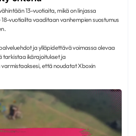
 vähintään 13-vuotiaita, mikä on linjassa
 18-vuotiailta vaaditaan vanhempien suostumus
en.
-palveluehdot ja ylläpidettävä voimassa olevaa
arkistaa ikärajoitukset ja
ä varmistaaksesi, että noudatat Xboxin