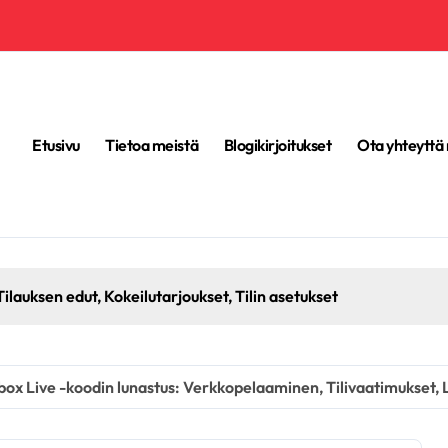
Etusivu
Tietoa meistä
Blogikirjoitukset
Ota yhteyttä
Age of Empires IV Twitch Drops: Kelpo
box Live -koodin lunastus: Verkkopelaaminen, Tilivaatimukset, 