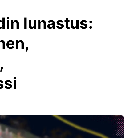
in lunastus:
nen,
,
ssi