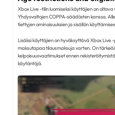
Xbox Live -tilin luomiseksi käyttäjien on oltava
Yhdysvaltojen COPPA-säädösten kanssa. Alle
tiettyjen ominaisuuksien ja sisällön käyttämise
Lisäksi käyttäjien on hyväksyttävä Xbox Live 
maksutapaa tilausmaksuja varten. On tärkeää t
kelpoisuusvaatimukset ennen rekisteröitymist
käytäntöjä.