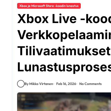
Xbox ja Microsoft Store -koodin lunastus
Xbox Live -kood
Verkkopelaami
Tilivaatimukset
Lunastusprose
By Mikko Virtanen
Feb 16, 2026
No Comments