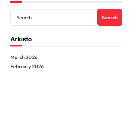
S
e
a
r
Arkisto
c
h
f
March 2026
o
r
February 2026
: