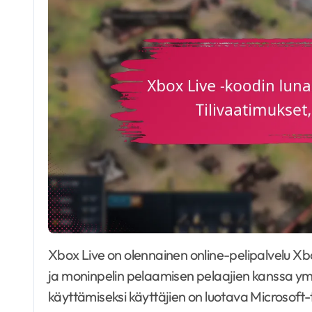
Xbox Live on olennainen online-pelipalvelu Xbox-käyttäjille, joka mahdollistaa yhteydenpidon
ja moninpelin pelaamisen pelaajien kanssa y
käyttämiseksi käyttäjien on luotava Microsoft-ti