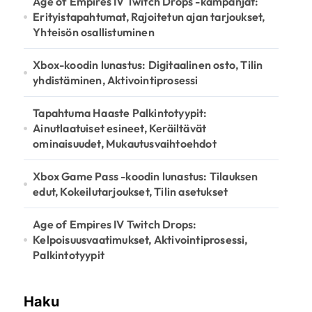
Age of Empires IV Twitch Drops -kampanjat:
Erityistapahtumat, Rajoitetun ajan tarjoukset,
Yhteisön osallistuminen
Xbox-koodin lunastus: Digitaalinen osto, Tilin
yhdistäminen, Aktivointiprosessi
Tapahtuma Haaste Palkintotyypit:
Ainutlaatuiset esineet, Keräiltävät
ominaisuudet, Mukautusvaihtoehdot
Xbox Game Pass -koodin lunastus: Tilauksen
edut, Kokeilutarjoukset, Tilin asetukset
Age of Empires IV Twitch Drops:
Kelpoisuusvaatimukset, Aktivointiprosessi,
Palkintotyypit
Haku