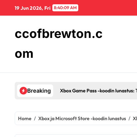
Skip
19 Jun 2026, Fri
8:40:10 AM
to
content
ccofbrewton.c
om
t, Tilin asetukset
Breaking
Home
Xbox ja Microsoft Store -koodin lunastus
X