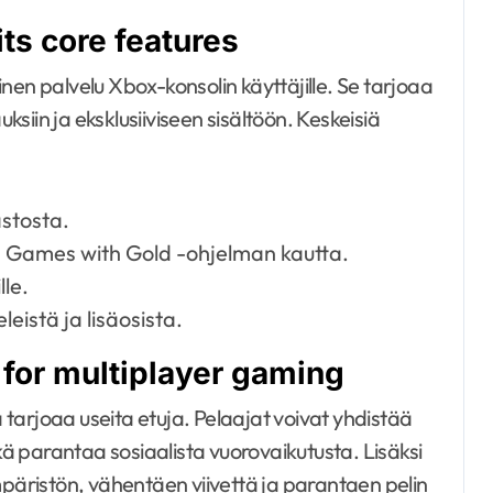
its core features
nen palvelu Xbox-konsolin käyttäjille. Se tarjoaa
uksiin ja eksklusiiviseen sisältöön. Keskeisiä
astosta.
hin Games with Gold -ohjelman kautta.
lle.
leistä ja lisäosista.
 for multiplayer gaming
tarjoaa useita etuja. Pelaajat voivat yhdistää
ikä parantaa sosiaalista vuorovaikutusta. Lisäksi
mpäristön, vähentäen viivettä ja parantaen pelin