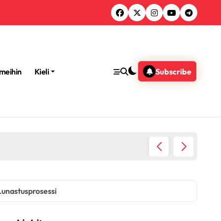
 meihin
Kieli
Subscribe
isuusvaatimukset, Aktivointiprosessi, Palkintotyypit
Lunastusprosessi